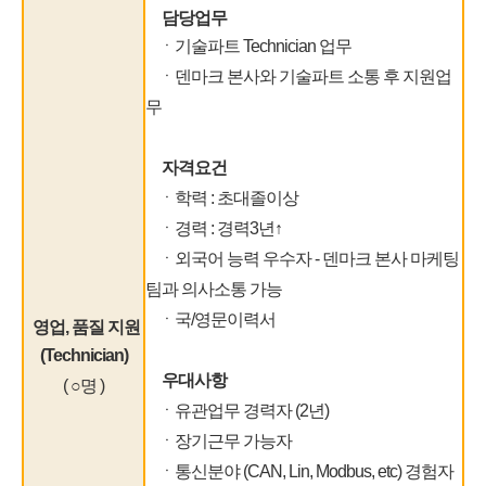
담당업무
ㆍ기술파트 Technician 업무
ㆍ덴마크 본사와 기술파트 소통 후 지원업
무
자격요건
ㆍ학력 : 초대졸이상
ㆍ경력 : 경력3년↑
ㆍ외국어 능력 우수자 - 덴마크 본사 마케팅
팀과 의사소통 가능
ㆍ국/영문이력서
영업, 품질 지원
(Technician)
우대사항
( ○명 )
ㆍ유관업무 경력자 (2년)
ㆍ장기근무 가능자
ㆍ통신분야 (CAN, Lin, Modbus, etc) 경험자