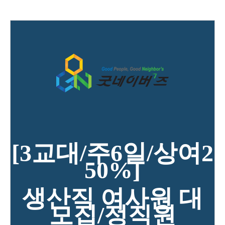
[3교대
/주6일/상여2
50%]
생산직 여사원 대
모집/정직원