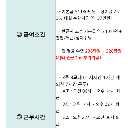
-
약 180만원 + 상여금 25
기본급
0% 매월 분할지급 (약 37만원)
-
고정 기본급 약 210만원 +
만근시
◎
급여조건
잔업/특근/심야수당
-
월 평균 수령
236만원 ~ 320만원
(기타 만근수당 추가지급)
-
(식사시간 1시간 제
3주 3교대
외한 7시간 근무)
A조 : 오전 06시 ~ 오후 14시 퇴
근
B조 : 오후 14시 ~ 오후 22시 퇴
근
◎ 근무시간
C조 : 오후 22시 ~ 오전 06시 퇴
근