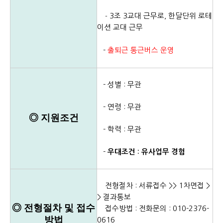
3조 3교대 근무로, 한달단위 로테
-
이션 교대 근무
-
출퇴근 통근버스 운영
- 성별 : 무관
- 연령 : 무관
◎
지원조건
- 학력 : 무관
-
우대조건 : 유사업무 경험
전형절차 : 서류접수 >> 1차면접 >
> 결과통보
◎
전형절차 및 접수
접수방법 : 전화문의 : 010-2376-
방법
0616