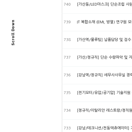
740
[가산동/LED마스크] 단순조립 사
Scroll Down
739
IT 복합소재 (EMI, 방열) 연구
738
[가산역/물류팀] 납품담당 및 검수
737
[가산/정규직] 단순 수량파악 및 
736
[강남역/정규직] 세무사사무실 경
735
[전기모터/유압/공기압] 기술지원 
734
[정규직/이탈리안 레스토랑/정직원/
733
[강남/테크니션/전동액츄에이터] 