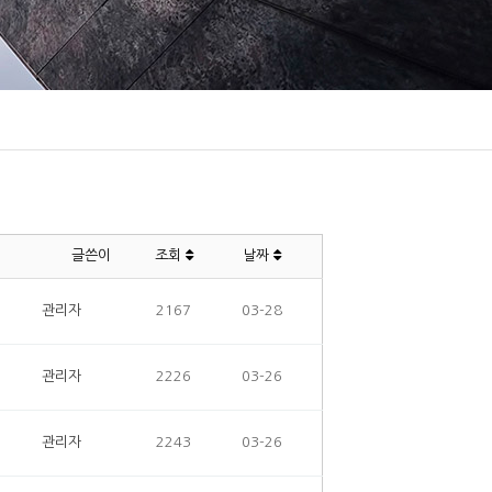
글쓴이
조회
날짜
관리자
2167
03-28
관리자
2226
03-26
관리자
2243
03-26