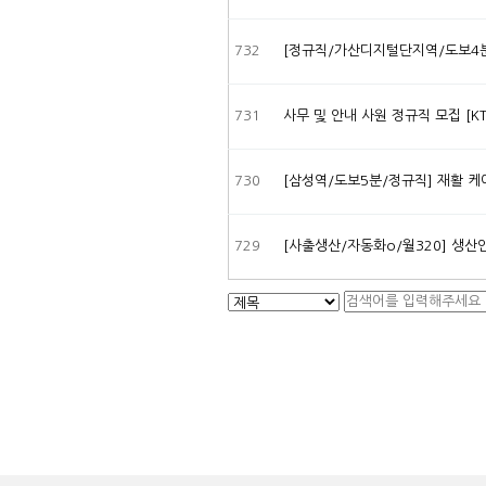
732
[정규직/가산디지털단지역/도보4분]
731
사무 및 안내 사원 정규직 모집 [
730
[삼성역/도보5분/정규직] 재활 케
729
[사출생산/자동화o/월320] 생산
음
다음
맨끝