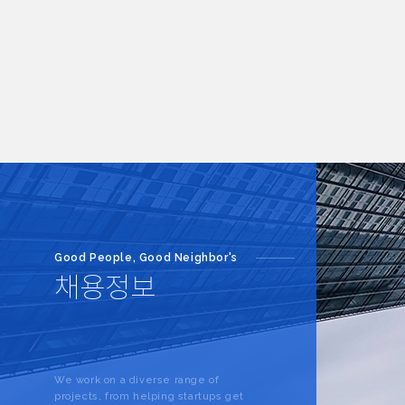
Good People, Good Neighbor's
채용정보
We work on a diverse range of
projects, from helping startups get