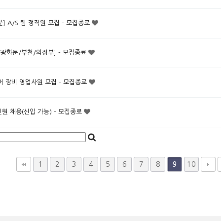
 A/S 팀 정직원 모집 - 모집종료
KT광화문/부천/의정부] - 모집종료
어 장비 영업사원 모집 - 모집종료
인원 채용(신입 가능) - 모집종료
1
2
3
4
5
6
7
8
10
9