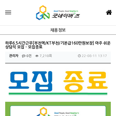
채용정보
하루6.5시간근무[부천역/KT부천/기본급160만원보장] 아주 쉬운
상담직 모집 - 모집종료
관리자
0건
7,210회
22-08-11 13:17