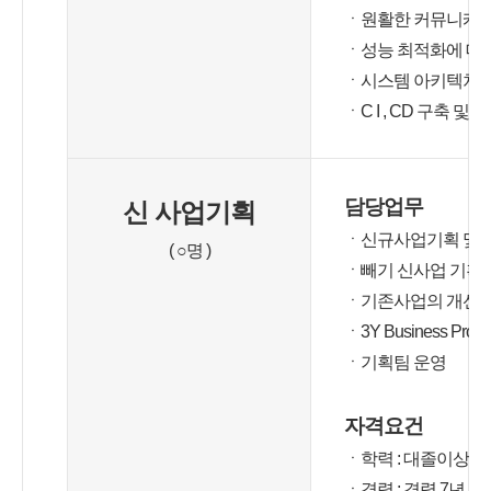
ㆍ원활한 커뮤니케이
ㆍ성능 최적화에 대
ㆍ시스템 아키텍처에
ㆍC I , CD 구축 
담당업무
신 사업기획
ㆍ신규사업기획 및 관
( ○명 )
ㆍ빼기 신사업 기획,
ㆍ기존사업의 개선점
ㆍ3Y Business Projec
ㆍ기획팀 운영
자격요건
ㆍ학력 : 대졸이상
ㆍ경력 : 경력 7년 이