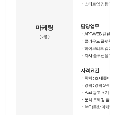
ㆍ스타트업 경험이 
담당업무
마케팅
ㆍ
APP/WEB 관련 
( ○명 )
ㆍ
클라우드 플랫폼(
ㆍ
하이브리드 앱 개
ㆍ
자사 솔루션을 활
자격요건
ㆍ학력 : 초,대졸이상
ㆍ경력 : 경력 5년 이
ㆍPaid 광고 초기 
ㆍ분석 트래킹 툴을 
ㆍIMC (통합 마케