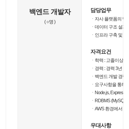
담당업무
백엔드 개발자
ㆍ자사 플랫폼의 백엔
( ○명 )
ㆍ데이터 구조 설계 
ㆍ인프라 구축 및 관
자격요건
ㆍ학력 : 고졸이상
ㆍ경력 : 경력 3년 이
ㆍ백엔드 개발 경력 
ㆍ요구사항을 통해 시
ㆍNode.js, Expre
ㆍRDBMS (MySQL, 
ㆍAWS 환경에서 개
우대사항