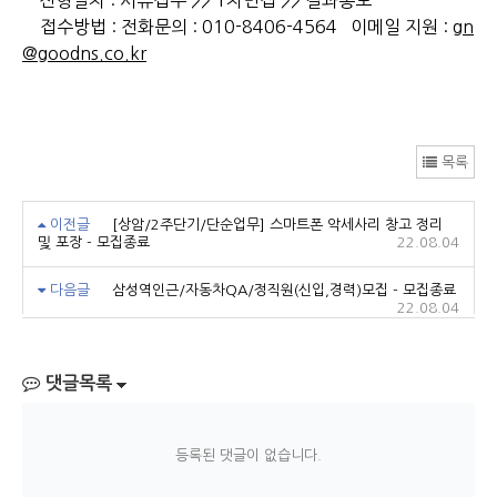
전형절차 : 서류접수 >> 1차면접 >> 결과통보
접수방법 : 전화문의 : 010-8406-4564 이메일 지원 :
gn
@goodns.co.kr
목록
이전글
[상암/2주단기/단순업무] 스마트폰 악세사리 창고 정리
및 포장 - 모집종료
22.08.04
다음글
삼성역인근/자동차QA/정직원(신입,경력)모집 - 모집종료
22.08.04
댓글목록
등록된 댓글이 없습니다.