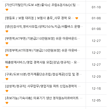
[가산디지털단지/도보 4분/중식o] 조립&검사&QC팀 …
01-10
[영등포 / 보험 대리점 ] 보험사 총무_사무 경력 모…
01-08
[생산]검사직,정비사모집/상여250%지급/셔틀버스 운행…
01-08
[부천역/KT부천/기본급210만원보장] 쉬운 아웃바운드…
12-27
[의정부역/KT의정부/기본급210만원보장] 쉬운 아웃바…
12-27
해충방제서비스/영업 경력사원 모집[강남/정규직] - 모…
12-27
[구로/도보10분/전자제품단순조립/점심제공]신입 및 경…
12-20
[삼성역/정규직] 사무업무/영업지원 파트 신입&경력직 …
12-18
[초보가능/기숙사有] 의료기기 생산 정직원&아르바이트 …
12-05