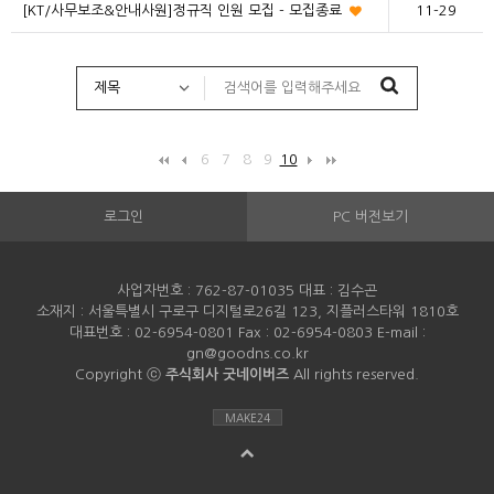
[KT/사무보조&안내사원]정규직 인원 모집 - 모집종료
11-29
6
7
8
9
10
로그인
PC 버전보기
사업자번호 : 762-87-01035 대표 : 김수곤
소재지 : 서울특별시 구로구 디지털로26길 123, 지플러스타워 1810호
대표번호 : 02-6954-0801 Fax : 02-6954-0803 E-mail :
gn@goodns.co.kr
Copyright ⓒ
주식회사 굿네이버즈
All rights reserved.
MAKE24