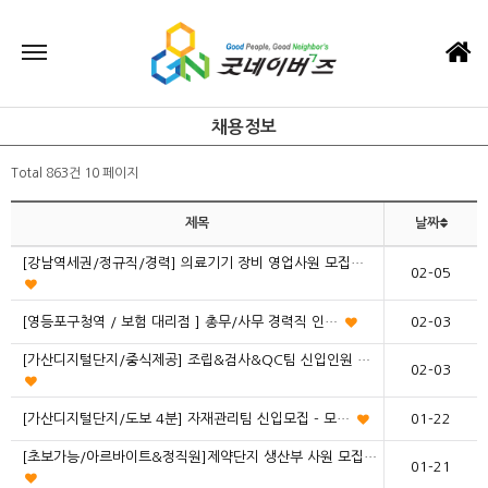
채용정보
Total 863건
10 페이지
제목
날짜
[강남역세권/정규직/경력] 의료기기 장비 영업사원 모집…
02-05
[영등포구청역 / 보험 대리점 ] 총무/사무 경력직 인…
02-03
[가산디지털단지/중식제공] 조립&검사&QC팀 신입인원 …
02-03
[가산디지털단지/도보 4분] 자재관리팀 신입모집 - 모…
01-22
[초보가능/아르바이트&정직원]제약단지 생산부 사원 모집…
01-21